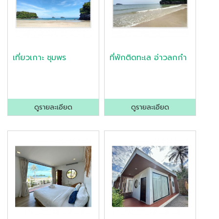
เที่ยวเกาะ ชุมพร
ที่พักติดทะเล อ่าวลกกำ
ดูรายละเอียด
ดูรายละเอียด