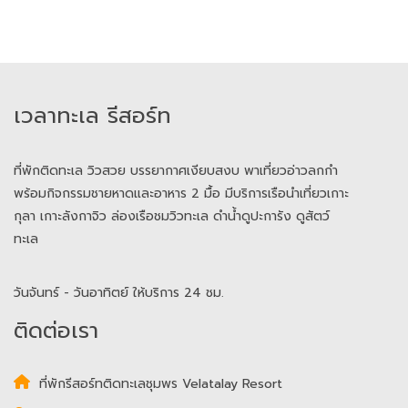
เวลาทะเล รีสอร์ท
ที่พักติดทะเล วิวสวย บรรยากาศเงียบสงบ พาเที่ยวอ่าวลกกำ
พร้อมกิจกรรมชายหาดและอาหาร 2 มื้อ มีบริการเรือนำเที่ยวเกาะ
กุลา เกาะลังกาจิว ล่องเรือชมวิวทะเล ดำน้ำดูปะการัง ดูสัตว์
ทะเล
วันจันทร์ - วันอาทิตย์ ให้บริการ 24 ชม.
ติดต่อเรา
ที่พักรีสอร์ทติดทะเลชุมพร Velatalay Resort