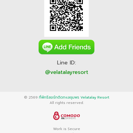
Line ID:
@velatalayresort
© 2569
ที่พักรีสอร์ทติดทะเลชุมพร Velatalay Resort
All rights reserved.
Work is Secure