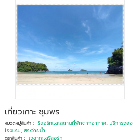
เที่ยวเกาะ ชุมพร
:
รีสอร์ทและสถานที่พักตากอากาศ
,
บริการจอง
หมวดหมู่สินค้า
โรงแรม
,
สระว่ายน้ำ
:
เวลาทะเลรีสอร์ท
ตราสินค้า