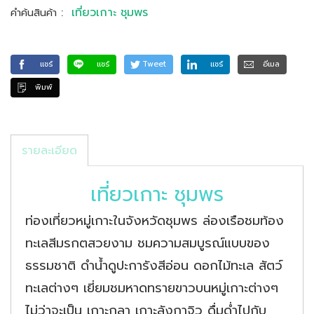
:
เที่ยวเกาะ ชุมพร
คำค้นสินค้า
แชร์
แชร์
Tweet
แชร์
อีเมล
พิมพ์
รายละเอียด
เที่ยวเกาะ ชุมพร
ท่องเที่ยวหมู่เกาะในจังหวัดชุมพร ล่องเรือชมท้อง
ทะเลสีมรกตสวยงาม ชมความสมบูรณ์แบบของ
ธรรมชาติ ดำน้ำดูปะการังสีอ่อน ดอกไม้ทะเล สัตว์
ทะเลต่างๆ เยี่ยมชมหาดทรายขาวบนหมู่เกาะต่างๆ
ไม่ว่าจะเป็น เกาะกุลา เกาะลังกาจิว ดื่มด่ำไปกับ