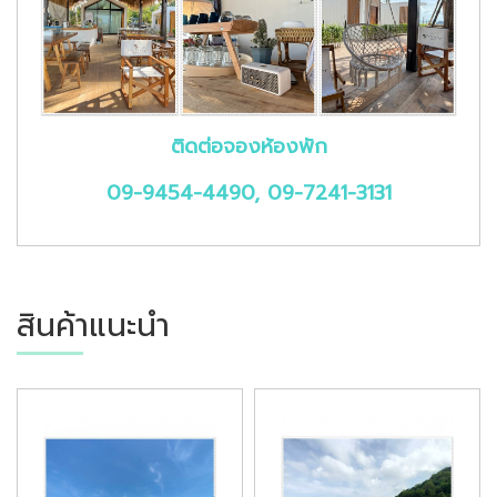
ติดต่อจองห้องพัก
09-9454-4490
,
09-7241-3131
สินค้าแนะนำ