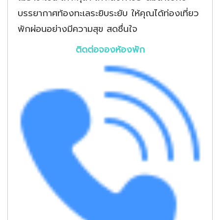
บรรยากาศท้องทะเลระยิบระยับ ให้คุณได้ท่องเที่ยว
พักผ่อนอย่างมีความสุข สดชื่นใจ
ติดต่อจองห้องพัก